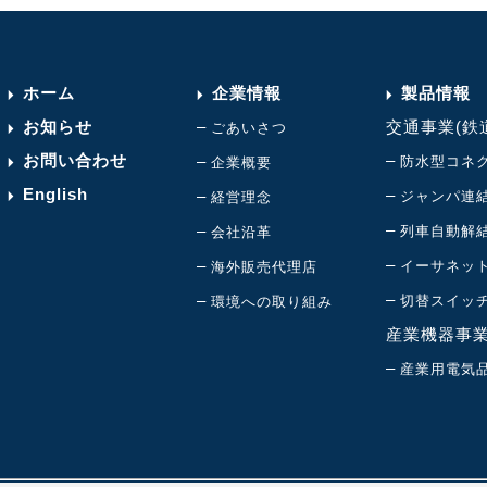
ホーム
企業情報
製品情報
お知らせ
–
交通事業(鉄
ごあいさつ
お問い合わせ
–
–
防水型コネ
企業概要
English
–
–
ジャンパ連
経営理念
–
–
列車自動解
会社沿革
–
–
イーサネッ
海外販売代理店
–
–
切替スイッ
環境への取り組み
産業機器事
–
産業用電気