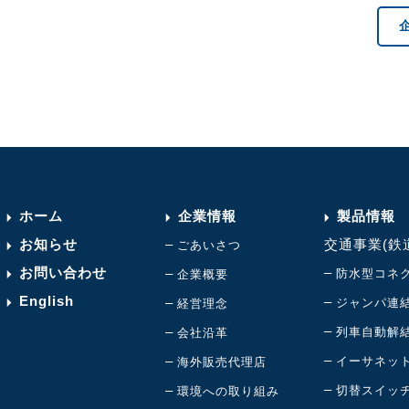
ホーム
企業情報
製品情報
お知らせ
–
交通事業(鉄
ごあいさつ
お問い合わせ
–
–
防水型コネ
企業概要
English
–
–
ジャンパ連
経営理念
–
–
列車自動解
会社沿革
–
–
イーサネッ
海外販売代理店
–
–
切替スイッ
環境への取り組み